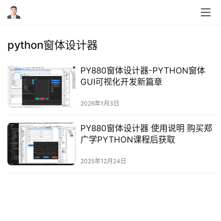
宝
下
单
python窗体设计器
V
B
PY880窗体设计器-PYTHON窗体
A
GUI可视化开发新篇章
代
2026年1月3日
码
助
PY880窗体设计器 使用说明 购买郑
手
广学PYTHON课程后获取
郑
2025年12月24日
广
学
B
站
主