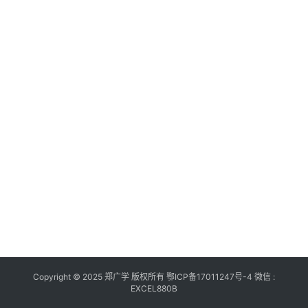
页
郑
广
学
W
P
S
-
J
S
A
教
程
郑
Copyright © 2025 郑广学 版权所有
鄂ICP备17011247号-4
微信 :
广
EXCEL880B
学